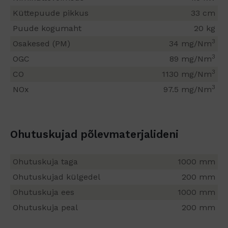
Küttepuude pikkus
33 cm
Puude kogumaht
20 kg
3
Osakesed (PM)
34 mg/Nm
3
OGC
89 mg/Nm
3
CO
1130 mg/Nm
3
NOx
97.5 mg/Nm
Ohutuskujad põlevmaterjalideni
Ohutuskuja taga
1000 mm
Ohutuskujad külgedel
200 mm
Ohutuskuja ees
1000 mm
Ohutuskuja peal
200 mm