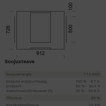
Soojusteave
Soojusenergia
77.2 kWh
Soojuse eraldumisaeg,
100 % - 8.7 h
protsent
50 % - 30.4 h
maksimaalvõimsusest (h)
25 % - 50.6 h
Tõhusus
89 %
Nimiküttevõimsus
1.5 kW