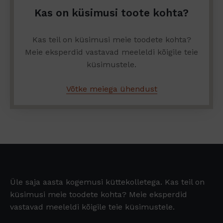
Kas on küsimusi toote kohta?
Kas teil on küsimusi meie toodete kohta?
Meie eksperdid vastavad meeleldi kõigile teie
küsimustele.
Võtke meiega ühendust
Üle saja aasta kogemusi küttekolletega. Kas teil on
küsimusi meie toodete kohta? Meie eksperdid
vastavad meeleldi kõigile teie küsimustele.