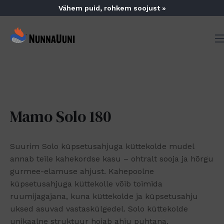
Skip
Vähem puid, rohkem soojust »
to
content
NunnaUuni
Sydämestään
aito
suomalainen
vuolukivitakka
Mamo Solo 180
Suurim Solo küpsetusahjuga küttekolde mudel
annab teile kahekordse kasu – ohtralt sooja ja hõrgu
gurmee-elamuse ahjust. Kahepoolne
küpsetusahjuga küttekolle võib toimida
ruumijagajana, kuna küttekolde ja küpsetusahju
uksed asuvad vastaskülgedel. Solo küttekolde
unikaalne struktuur hoiab ahju puhtana.