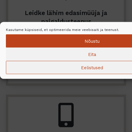
Leidke lähim edasimüüja ja
paigaldusteenus
Kasutame küpsiseid, et optimeerida meie veebisaiti ja teenust.
Kas soovite uurida NunnaUuni tootevalikut
Nõustu
lähemalt? Kas vajate abi paigaldamisel? Siit
võite leida lähima edasimüüja ja ettevõtte
Eita
pakutud paigaldusteenused.
Eelistused
Leidke lähim edasimüüja ja paigaldusteenus