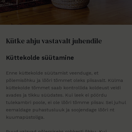
Kütke ahju vastavalt juhendile
Küttekolde süütamine
Enne küttekolde süütamist veenduge, et
põlemisõhku ja lõõri tõmmet oleks piisavalt. Külma
küttekolde tõmmet saab kontrollida koldeust veidi
avades ja tikku süüdates. Kui leek ei pöördu
tulekambri poole, ei ole lõõri tõmme piisav. Sel juhul
eemaldage puhastusluuk ja soojendage lõõri nt
kuumapüstoliga.
Puud vajavad põlemiseks rohkesti õhku. Kui