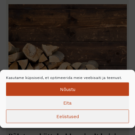
Kasutame küpsiseid, et optimeerida meie veebisaiti ja teenust.
Nõustu
Eita
Eelistused