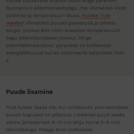
Puude süütamine altpoolt sobib kõige paremini
NunnaUuni põlemismeetodiga, mis võimaldab kiiret
süttimist ja temperatuuri tõusu.
Kuldse Tule
meetod
võimaldab puudel gaasistuda ja põleda
kõrgel, püsival 800–1200-kraadisel temperatuuril
kogu põlemisprotsessi jooksul. Kõrge
põlemistemperatuur parandab nii küttekolde
energiatõhusust kui ka minimeerib kahjulikke PAH-
e.
Puude lisamine
Puid tuleks lisada siis, kui umbkaudu pool eelmisest
puude kogusest on põlenud. Lisatavad puud peaks
olema jämedamad, 8–10 cm (ahju korral 5–8 cm)
läbimõõduga. Pidage kinni küttekolde