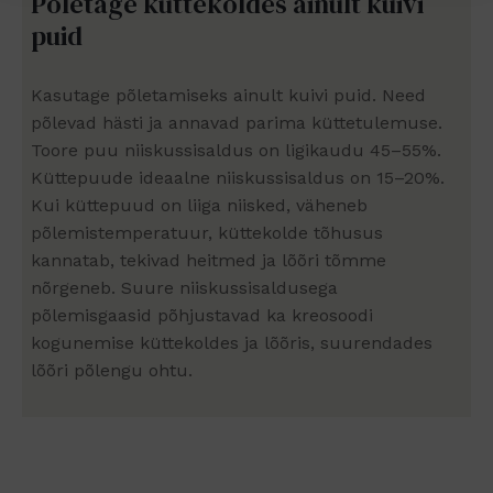
Põletage küttekoldes ainult kuivi
puid
Kasutage põletamiseks ainult kuivi puid. Need
põlevad hästi ja annavad parima küttetulemuse.
Toore puu niiskussisaldus on ligikaudu 45–55%.
Küttepuude ideaalne niiskussisaldus on 15–20%.
Kui küttepuud on liiga niisked, väheneb
põlemistemperatuur, küttekolde tõhusus
kannatab, tekivad heitmed ja lõõri tõmme
nõrgeneb. Suure niiskussisaldusega
põlemisgaasid põhjustavad ka kreosoodi
kogunemise küttekoldes ja lõõris, suurendades
lõõri põlengu ohtu.