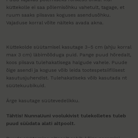
küttekolle ei saa põlemisõhku vahetult, tagage, et
ruum saaks piisavas koguses asendusõhku.
Vajaduse korral võite näiteks avada akna.
Küttekolde süütamisel kasutage 3–5 cm (ahju korral
max 3 cm) läbimõõduga puid. Pange puud hõredalt,
koos piisava tulehakatisega halgude vahele. Puude
õige asendi ja koguse võib leida tootespetsiifilisest
kasutusjuhendist. Tulehakatiseks võib kasutada nt
süütekuubikuid.
Ärge kasutage süütevedelikku.
Tähtis! NunnaUuni voolukivist tulekolletes tuleb
puud süüdata alati altpoolt.