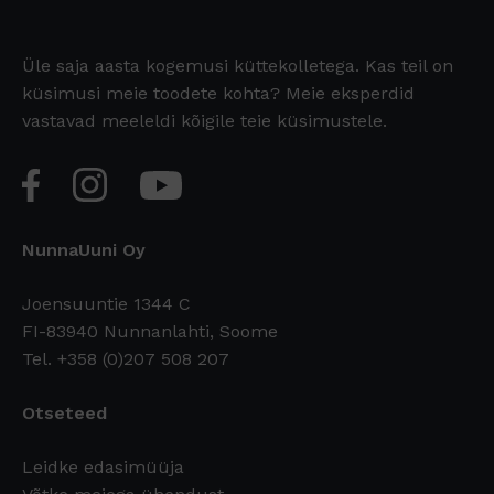
Üle saja aasta kogemusi küttekolletega. Kas teil on
küsimusi meie toodete kohta? Meie eksperdid
vastavad meeleldi kõigile teie küsimustele.
NunnaUuni Oy
Joensuuntie 1344 C
FI-83940 Nunnanlahti, Soome
Tel. +358 (0)207 508 207
Otseteed
Leidke edasimüüja