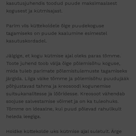
kasutusjuhendis toodud puude maksimaalsest
kogusest ja kütmisajast.
Parim viis küttekoldele õige puudekoguse
tagamiseks on puude kaalumine esimestel
kasutuskordadel.
Jälgige, et kogu kütmise ajal oleks paras tõmme.
Toote juhend toob välja õige põlemisõhu koguse,
mida tuleb parimate põlemistulemuste tagamiseks
järgida. Liiga väike tõmme ja põlemisõhu puudujääk
põhjustavad tahma ja kreosoodi kogunemise
suitsukanalitesse ja lõõridesse. Kreosoot vähendab
soojuse salvestamise võimet ja on ka tuleohuks.
Tõmme on ideaalne, kui puud põlevad rahulikult
heleda leegiga.
Hoidke küttekolde uks kütmise ajal suletult. Ärge