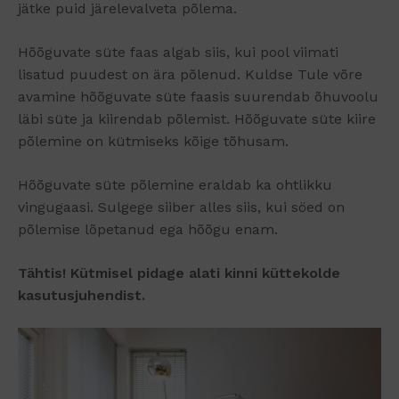
jätke puid järelevalveta põlema.
Hõõguvate süte faas algab siis, kui pool viimati
lisatud puudest on ära põlenud. Kuldse Tule võre
avamine hõõguvate süte faasis suurendab õhuvoolu
läbi süte ja kiirendab põlemist. Hõõguvate süte kiire
põlemine on kütmiseks kõige tõhusam.
Hõõguvate süte põlemine eraldab ka ohtlikku
vingugaasi. Sulgege siiber alles siis, kui söed on
põlemise lõpetanud ega hõõgu enam.
Tähtis! Kütmisel pidage alati kinni küttekolde
kasutusjuhendist.