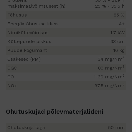
protsent
50 % - 21.9 h
maksimaalvõimsusest (h)
25 % - 35.5 h
Tõhusus
85 %
Energiatõhususe klass
A+
Nimiküttevõimsus
1.7 kW
Küttepuude pikkus
33 cm
Puude kogumaht
16 kg
3
Osakesed (PM)
34 mg/Nm
3
OGC
89 mg/Nm
3
CO
1130 mg/Nm
3
NOx
97.5 mg/Nm
Ohutuskujad põlevmaterjalideni
Ohutuskuja taga
50 mm