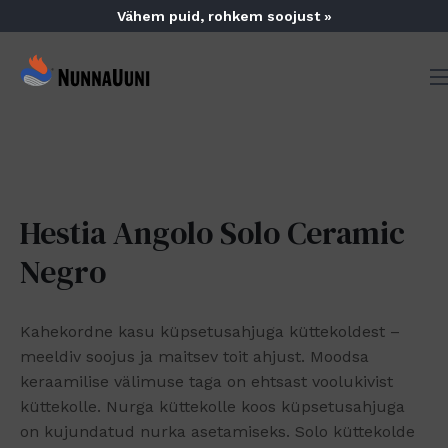
Skip
Vähem puid, rohkem soojust »
to
content
NunnaUuni
Sydämestään
aito
suomalainen
vuolukivitakka
Hestia Angolo Solo Ceramic
Negro
Kahekordne kasu küpsetusahjuga küttekoldest –
meeldiv soojus ja maitsev toit ahjust. Moodsa
keraamilise välimuse taga on ehtsast voolukivist
küttekolle. Nurga küttekolle koos küpsetusahjuga
on kujundatud nurka asetamiseks. Solo küttekolde