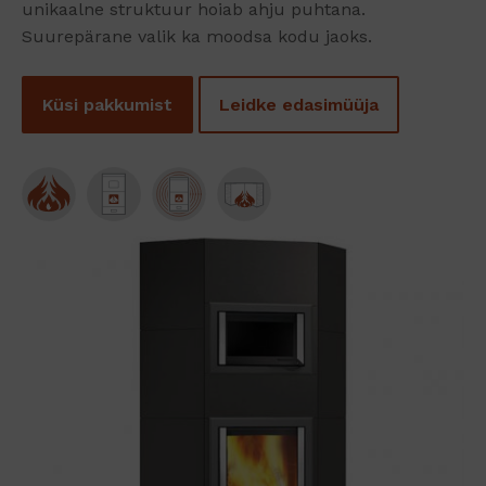
unikaalne struktuur hoiab ahju puhtana.
Suurepärane valik ka moodsa kodu jaoks.
Küsi pakkumist
Leidke edasimüüja