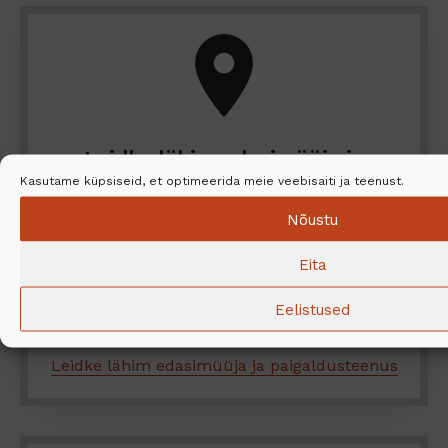
Leidke lähim edasimüüja ja
Kasutame küpsiseid, et optimeerida meie veebisaiti ja teenust.
paigaldusteenus
Nõustu
Kas soovite uurida NunnaUuni tootevalikut
Eita
lähemalt? Kas vajate abi paigaldamisel? Siit
võite leida lähima edasimüüja ja ettevõtte
Eelistused
pakutud paigaldusteenused.
Leidke lähim edasimüüja ja paigaldusteenus