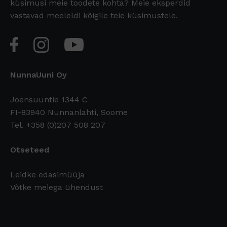
küsimusi meie toodete kohta? Meie eksperdid
vastavad meeleldi kõigile teie küsimustele.
NunnaUuni Oy
Joensuuntie 1344 C
FI-83940 Nunnanlahti, Soome
Tel. +358 (0)207 508 207
Otseteed
Leidke edasimüüja
Võtke meiega ühendust