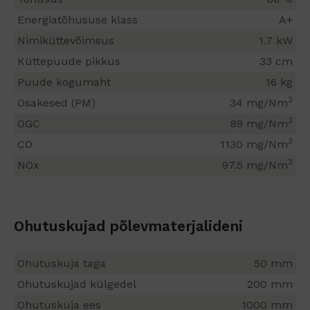
Energiatõhususe klass
A+
Nimiküttevõimsus
1.7 kW
Küttepuude pikkus
33 cm
Puude kogumaht
16 kg
3
Osakesed (PM)
34 mg/Nm
3
OGC
89 mg/Nm
3
CO
1130 mg/Nm
3
NOx
97.5 mg/Nm
Ohutuskujad põlevmaterjalideni
Ohutuskuja taga
50 mm
Ohutuskujad külgedel
200 mm
Ohutuskuja ees
1000 mm