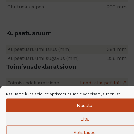
Ohutuskuja peal
200 mm
Küpsetusruum
Küpsetusruumi laius (mm)
384 mm
Küpsetusruumi sügavus (mm)
356 mm
Toimivusdeklaratsioon
Toimivusdeklaratsioon
Laadi alla pdf-fail
Kasutame küpsiseid, et optimeerida meie veebisaiti ja teenust.
Nõustu
Eita
Eelistused