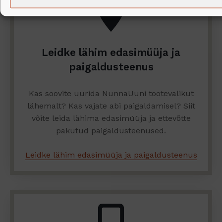
Leidke lähim edasimüüja ja
paigaldusteenus
Kas soovite uurida NunnaUuni tootevalikut
lähemalt? Kas vajate abi paigaldamisel? Siit
võite leida lähima edasimüüja ja ettevõtte
pakutud paigaldusteenused.
Leidke lähim edasimüüja ja paigaldusteenus