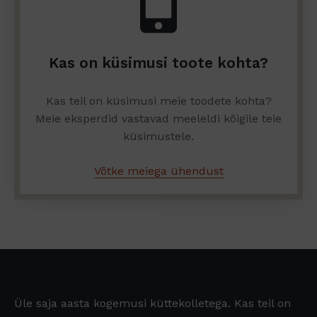
Kas on küsimusi toote kohta?
Kas teil on küsimusi meie toodete kohta?
Meie eksperdid vastavad meeleldi kõigile teie
küsimustele.
Võtke meiega ühendust
Üle saja aasta kogemusi küttekolletega. Kas teil on