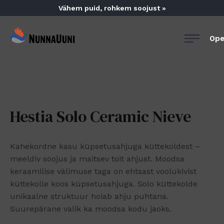
Skip
Vähem puid, rohkem soojust »
to
content
NunnaUuni
Ope
Sydämestään
aito
suomalainen
vuolukivitakka
Hestia Solo Ceramic Nieve
Kahekordne kasu küpsetusahjuga küttekoldest –
meeldiv soojus ja maitsev toit ahjust. Moodsa
keraamilise välimuse taga on ehtsast voolukivist
küttekolle koos küpsetusahjuga. Solo küttekolde
unikaalne struktuur hoiab ahju puhtana.
Suurepärane valik ka moodsa kodu jaoks.