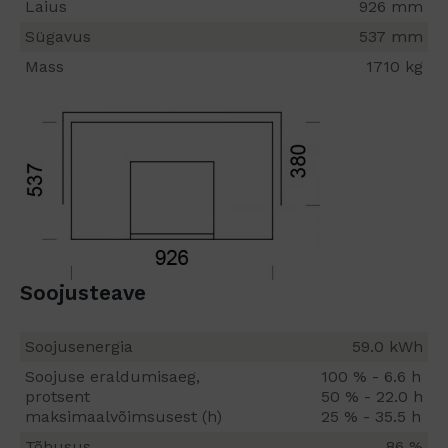
Laius
926 mm
Sügavus
537 mm
Mass
1710 kg
Soojusteave
Soojusenergia
59.0 kWh
Soojuse eraldumisaeg,
100 % - 6.6 h
protsent
50 % - 22.0 h
maksimaalvõimsusest (h)
25 % - 35.5 h
Tõhusus
86 %