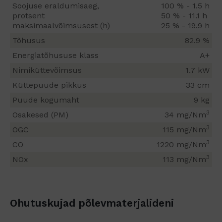
Soojuse eraldumisaeg,
100 % - 1.5 h
protsent
50 % - 11.1 h
maksimaalvõimsusest (h)
25 % - 19.9 h
Tõhusus
82.9 %
Energiatõhususe klass
A+
Nimiküttevõimsus
1.7 kW
Küttepuude pikkus
33 cm
Puude kogumaht
9 kg
3
Osakesed (PM)
34 mg/Nm
3
OGC
115 mg/Nm
3
CO
1220 mg/Nm
3
NOx
113 mg/Nm
Ohutuskujad põlevmaterjalideni