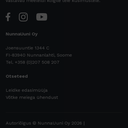
vastavad meeleldi kõigile teie küsimustele.
NunnaUuni Oy
Joensuuntie 1344 C
FI-83940 Nunnanlahti, Soome
Tel. +358 (0)207 508 207
Otseteed
Leidke edasimüüja
Võtke meiega ühendust
Autoriõigus © NunnaUuni Oy 2026 |