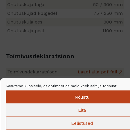
Ohutuskuja taga
50 / 300 mm
Ohutuskujad külgedel
75 / 250 mm
Ohutuskuja ees
800 mm
Ohutuskuja peal
1100 mm
Toimivusdeklaratsioon
Toimivusdeklaratsioon
Laadi alla pdf-fail
Kasutame küpsiseid, et optimeerida meie veebisaiti ja teenust.
Nõustu
Eita
Eelistused