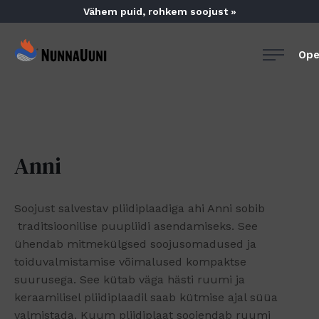
Skip
Vähem puid, rohkem soojust »
to
content
NunnaUuni
Ope
Sydämestään
aito
suomalainen
vuolukivitakka
Anni
Soojust salvestav pliidiplaadiga ahi Anni sobib
traditsioonilise puupliidi asendamiseks. See
ühendab mitmekülgsed soojusomadused ja
toiduvalmistamise võimalused kompaktse
suurusega. See kütab väga hästi ruumi ja
keraamilisel pliidiplaadil saab kütmise ajal süüa
valmistada. Kuum pliidiplaat soojendab ruumi