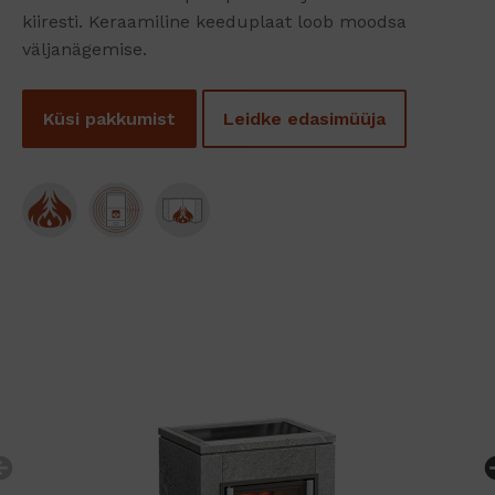
kiiresti. Keraamiline keeduplaat loob moodsa
väljanägemise.
Küsi pakkumist
Leidke edasimüüja
Previous