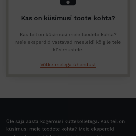
Kas on küsimusi toote kohta?
Kas teil on küsimusi meie toodete kohta?
Meie eksperdid vastavad meeleldi kõigile teie
küsimustele.
Võtke meiega ühendust
Üle saja aasta kogemusi küttekolletega. Kas teil on
küsimusi meie toodete kohta? Meie eksperdid