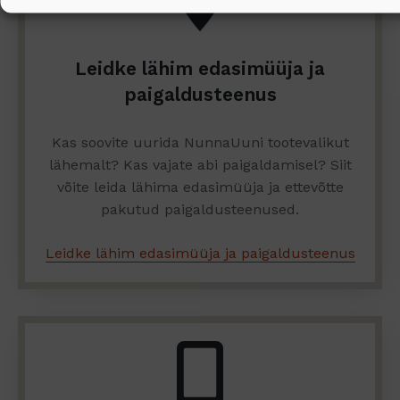
Leidke lähim edasimüüja ja
paigaldusteenus
Kas soovite uurida NunnaUuni tootevalikut
lähemalt? Kas vajate abi paigaldamisel? Siit
võite leida lähima edasimüüja ja ettevõtte
pakutud paigaldusteenused.
Leidke lähim edasimüüja ja paigaldusteenus