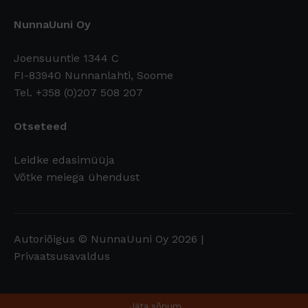
NunnaUuni Oy
Joensuuntie 1344 C
FI-83940 Nunnanlahti, Soome
Tel. +358 (0)207 508 207
Otseteed
Leidke edasimüüja
Võtke meiega ühendust
Autoriõigus © NunnaUuni Oy 2026 |
Privaatsusavaldus
Jäta sõnum