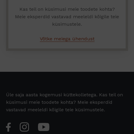
Kas teil on küsimusi meie toodete kohta?
Meie eksperdid vastavad meeleldi kõigile teie
küsimustele.
Võtke meiega ühendust
Üle saja aasta kogemusi küttekolletega. Kas teil on
küsimusi meie toodete kohta? Meie eksperdid
vastavad meeleldi kõigile teie küsimustele.