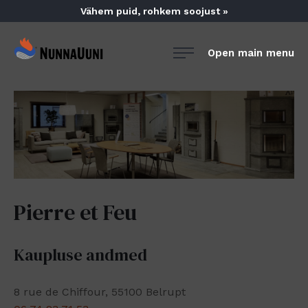
Skip
Vähem puid, rohkem soojust »
to
content
NunnaUuni
Open main menu
Sydämestään
aito
suomalainen
vuolukivitakka
Pierre et Feu
Kaupluse andmed
8 rue de Chiffour, 55100 Belrupt