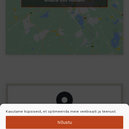
enable this content
Kasutame küpsiseid, et optimeerida meie veebisaiti ja teenust.
Nõustu
Leidke lähim edasimüüja ja