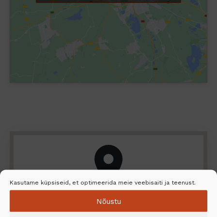
Kasutame küpsiseid, et optimeerida meie veebisaiti ja teenust.
Nõustu
Leidke lähim edasimüüja ja