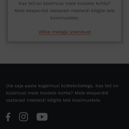
Kas teil on küsimusi meie toodete kohta?
Meie eksperdid vastavad meeleldi kõigile teie
küsimustele.
Võtke meiega ühendust
Üle saja aasta kogemusi küttekolletega. Kas teil on
küsimusi meie toodete kohta? Meie eksperdid
vastavad meeleldi kõigile teie küsimustele.