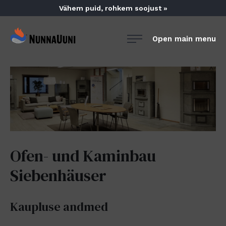
Skip
Vähem puid, rohkem soojust »
to
content
NunnaUuni
Open main menu
Sydämestään
aito
suomalainen
vuolukivitakka
Ofen- und Kaminbau
Siebenhäuser
Kaupluse andmed