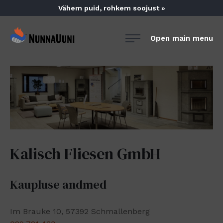
Skip
Vähem puid, rohkem soojust »
to
content
NunnaUuni
Open main menu
Sydämestään
aito
suomalainen
vuolukivitakka
Kalisch Fliesen GmbH
Kaupluse andmed
Im Brauke 10, 57392 Schmallenberg