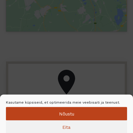
Kasutame küpsiseid, et optimeerida meie veebisaiti ja teenust.
Leidke lähim edasimüüja ja
Nõustu
paigaldusteenus
Eita
Kas soovite uurida NunnaUuni tootevalikut