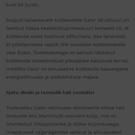
kuni 24 tundi.
Soojust salvestavate küttekollete Calor struktuuri on
testitud Saksa heakskiiduprotseduuri kohaselt nii, et
küttekolle oleks toaõhust sõltumatu. See tähendab,
et põletamiseks vajalik õhk saadakse küttekoldesse
otse õuest. Tootekatsetega on samuti näidatud
küttekolde lekkekindlust pikaajalise kasutuse korral,
mistõttu Calor on ainulaadne küttekolle kaasaegsele
energiatõhusale ja lekkekindlale majale.
Ajatu disain ja loomulik hall voolukivi
Tootevaliku Calor välimuses domineerib ehtne hall
looduslik kivi, Mammutti voolukivi tüüp, mis on
ühendatud lihtsajoonelise ja stiilse kujundusega.
Imepärased väljanägemise valikud ja ainulaadsed