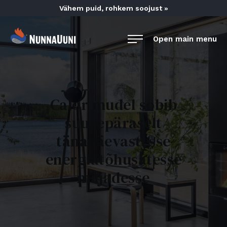
Skip
Vähem puid, rohkem soojust »
to
content
NunnaUuni
Open main menu
Sydämestään
aito
suomalainen
vuolukivitakka
Calor mudel sobib
suurepäraselt
tänapäevastesse
energiatõhusatesse
majadesse