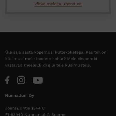
Võtke meiega ühendust
Üle saja aasta kogemusi küttekolletega. Kas teil on
küsimusi meie toodete kohta? Meie eksperdid
vastavad meeleldi kõigile teie küsimustele.
NunnaUuni Oy
Joensuuntie 1344 C
FI-83940 Nunnanlahti, Soome