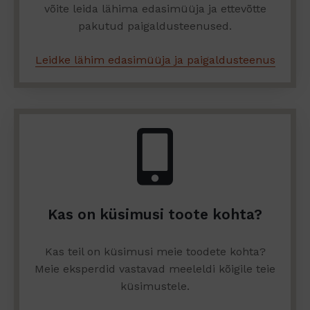
võite leida lähima edasimüüja ja ettevõtte
pakutud paigaldusteenused.
Leidke lähim edasimüüja ja paigaldusteenus
Kas on küsimusi toote kohta?
Kas teil on küsimusi meie toodete kohta?
Meie eksperdid vastavad meeleldi kõigile teie
küsimustele.