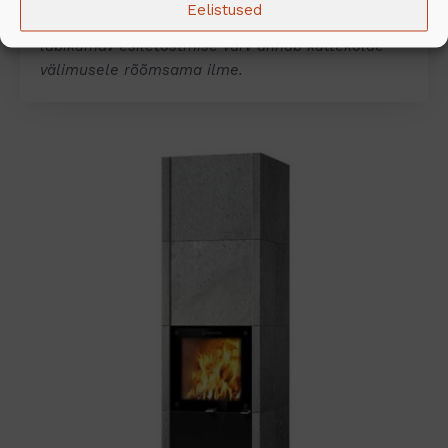
Eelistused
tavapärastest lahendustest kõrvale. Kivide vahelt
läbikumav esiletõstmise värv annab küttekolde
välimusele rõõmsama ilme.