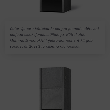
Calor Quadra küttekolde selged jooned sobituvad
paljude sisekujundusstiilidega. Küttekolde
Mammutti voolukivi injektorkomponent kiirgab
soojust ühtlaselt ja pikema aja jooksul.