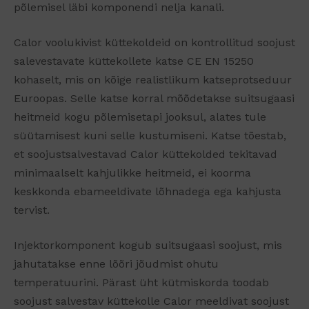
põlemisel läbi komponendi nelja kanali.
Calor voolukivist küttekoldeid on kontrollitud soojust
salevestavate küttekollete katse CE EN 15250
kohaselt, mis on kõige realistlikum katseprotseduur
Euroopas. Selle katse korral mõõdetakse suitsugaasi
heitmeid kogu põlemisetapi jooksul, alates tule
süütamisest kuni selle kustumiseni. Katse tõestab,
et soojustsalvestavad Calor küttekolded tekitavad
minimaalselt kahjulikke heitmeid, ei koorma
keskkonda ebameeldivate lõhnadega ega kahjusta
tervist.
Injektorkomponent kogub suitsugaasi soojust, mis
jahutatakse enne lõõri jõudmist ohutu
temperatuurini. Pärast üht kütmiskorda toodab
soojust salvestav küttekolle Calor meeldivat soojust