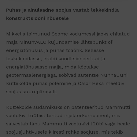
Puhas ja ainulaadne soojus vastab lekkekindla
konstruktsiooni nõuetele
Mikkelis toimunud Soome kodumessi jaoks ehitatud
maja MinunVALO kujundamise lähtepunkt oli
energiatõhusus ja puhas toaõhk. Sellesse
lekkekindlasse, eraldi konditsioneeritud ja
energiatõhusasse majja, mida köetakse
geotermaalenergiaga, sobivad autentse NunnaUuni
küttekolde puhas põlemine ja Calor Hexa meeldiv
soojus suurepäraselt.
Küttekolde südamikuks on patenteeritud Mammutti
voolukivi tüübist tehtud injektorkomponent, mis
salvestab tänu Mammutti voolukivi tüübi väga heale
soojusjuhtivusele kiiresti rohke soojuse, mis tekib