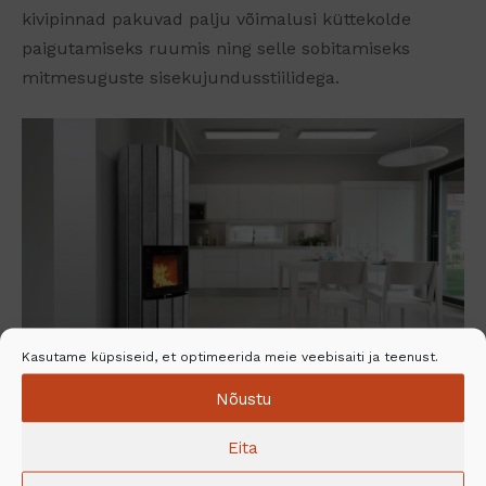
kivipinnad pakuvad palju võimalusi küttekolde
paigutamiseks ruumis ning selle sobitamiseks
mitmesuguste sisekujundusstiilidega.
Kasutame küpsiseid, et optimeerida meie veebisaiti ja teenust.
Nõustu
Küttekolde Calor Rondo kujundus pakub
Eita
küttekoldele uut ja mängulist väljanägemist.
Voolukivi paigutamine ringjalt kaldub