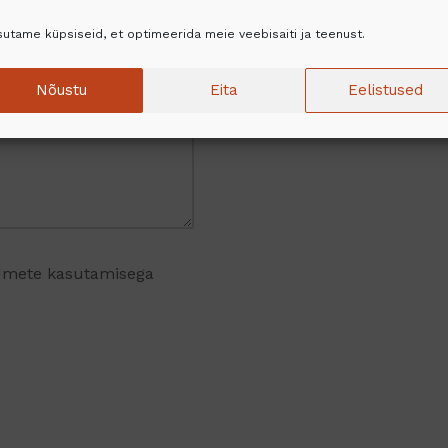
utame küpsiseid, et optimeerida meie veebisaiti ja teenust.
Nõustu
Eita
Eelistused
dmete kasutamisega