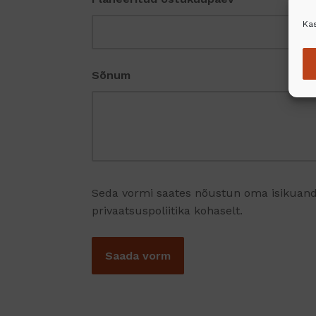
Kas
Sõnum
Seda vormi saates nõustun oma isikuan
privaatsuspoliitika kohaselt.