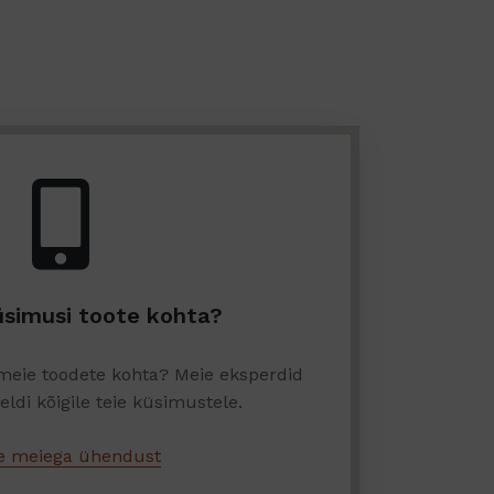
üsimusi toote kohta?
 meie toodete kohta? Meie eksperdid
ldi kõigile teie küsimustele.
e meiega ühendust