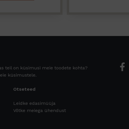
as teil on küsimusi meie toodete kohta?
teie küsimustele.
Otseteed
Leidke edasimüüja
Võtke meiega ühendust