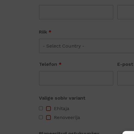
Riik
*
Telefon
*
E-pos
Valige sobiv variant
Ehitaja
Renoveerija
Planeeritud ostukuupäev