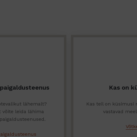
 paigaldusteenus
Kas on k
tevalikut lähemalt?
Kas teil on küsimusi
t võite leida lähima
vastavad meele
 paigaldusteenused.
Võtk
paigaldusteenus