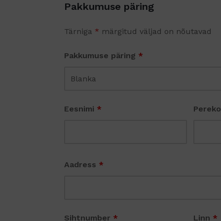
Pakkumuse päring
Tärniga
*
märgitud väljad on nõutavad
Pakkumuse päring
*
Eesnimi
*
Perek
Aadress
*
Sihtnumber
*
Linn
*