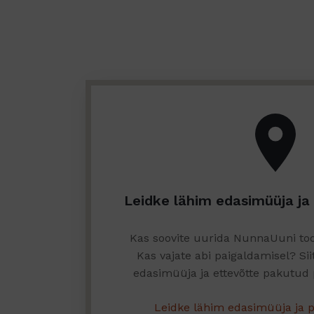
Leidke lähim edasimüüja ja
Kas soovite uurida NunnaUuni too
Kas vajate abi paigaldamisel? Sii
edasimüüja ja ettevõtte pakutud
Leidke lähim edasimüüja ja 