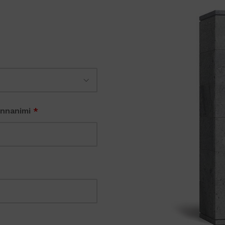
onnanimi
*