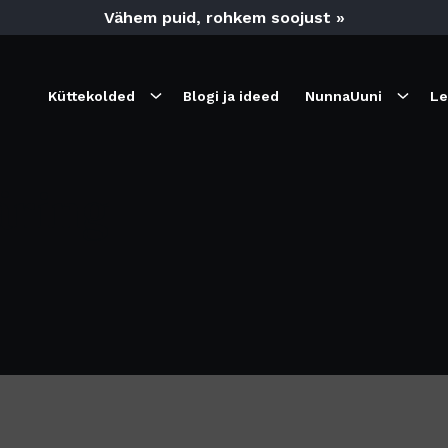
Vähem puid, rohkem soojust »
Küttekolded
Blogi ja ideed
NunnaUuni
Le
äring