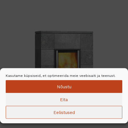
Kasutame küpsiseid, et optimeerida meie veebisaiti ja teenust.
Nõustu
Eita
Eelistused