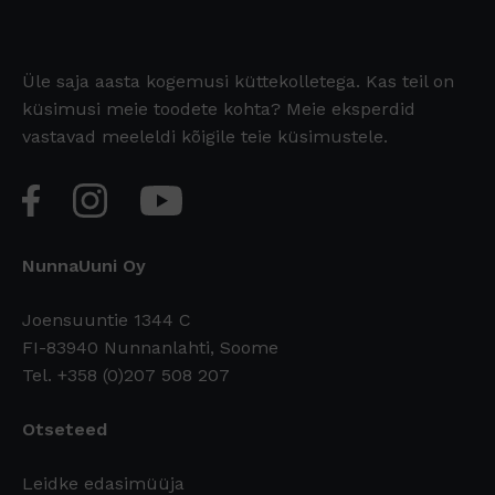
Üle saja aasta kogemusi küttekolletega. Kas teil on
küsimusi meie toodete kohta? Meie eksperdid
vastavad meeleldi kõigile teie küsimustele.
NunnaUuni Oy
Joensuuntie 1344 C
FI-83940 Nunnanlahti, Soome
Tel. +358 (0)207 508 207
Otseteed
Leidke edasimüüja