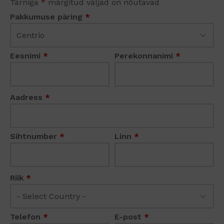
Tärniga
*
märgitud väljad on nõutavad
Pakkumuse päring
*
Eesnimi
*
Perekonnanimi
*
Aadress
*
Sihtnumber
*
Linn
*
Riik
*
Telefon
*
E-post
*