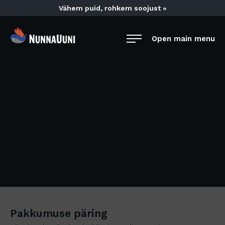
Skip
Vähem puid, rohkem soojust »
to
content
NunnaUuni
Open main menu
Sydämestään
aito
suomalainen
Pakkumuse päring
vuolukivitakka
Pakkumuse päring