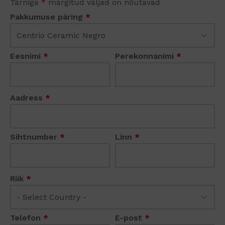
Tärniga
*
märgitud väljad on nõutavad
Pakkumuse päring
*
Eesnimi
*
Perekonnanimi
*
Aadress
*
Sihtnumber
*
Linn
*
Riik
*
Telefon
*
E-post
*