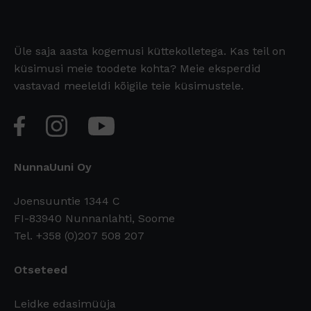
Üle saja aasta kogemusi küttekolletega. Kas teil on
küsimusi meie toodete kohta? Meie eksperdid
vastavad meeleldi kõigile teie küsimustele.
NunnaUuni Oy
Joensuuntie 1344 C
FI-83940 Nunnanlahti, Soome
Tel. +358 (0)207 508 207
Otseteed
Leidke edasimüüja