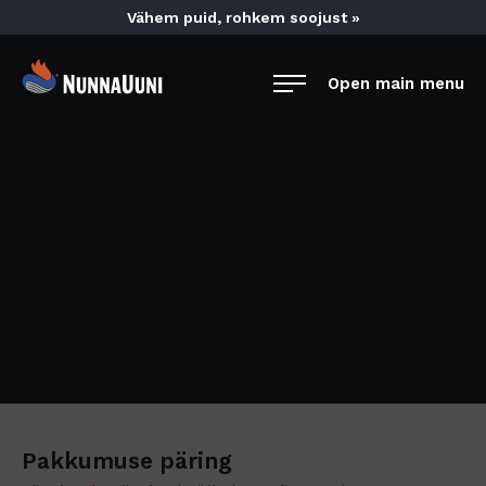
Skip
Vähem puid, rohkem soojust »
to
content
NunnaUuni
Open main menu
Sydämestään
aito
suomalainen
Pakkumuse päring
vuolukivitakka
Pakkumuse päring